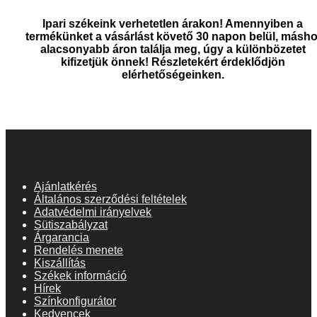
Ipari székeink verhetetlen árakon! Amennyiben a
termékünket a vásárlást követő 30 napon belül, másho
alacsonyabb áron találja meg, úgy a különbözetet
kifizetjük önnek! Részletekért érdeklődjön
elérhetőségeinken.
Ajánlatkérés
Általános szerződési feltételek
Adatvédelmi irányelvek
Sütiszabályzat
Árgarancia
Rendelés menete
Kiszállítás
Székek információ
Hírek
Színkonfigurátor
Kedvencek