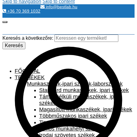
Skip to navigation
Skip to content
info@bestlab.hu
+36 70 369 1032
Keresés a következőre:
Keresés
FŐOLDAL
TERMÉKEK
Munkaszékek-ipari székek-laborszékek
Standard munkaszékek, ipari székek
Támla nélküli munkaszékek, ipari
székek
Magasított munkaszékek, ipari székek
Többműszakos ipari székek
Tisztatéri székek
Bimos munkahelyi székek
Irodai szövetes székek