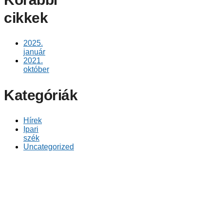
cikkek
2025.
január
2021.
október
Kategóriák
Hírek
Ipari
szék
Uncategorized