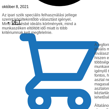
október 8, 2021
Az ipari szék speciális felhasználási jellege
szerint körültekintőbb választást igényel.
0
FT
Mind a kevésbé ideális körlmények, mind a
munkaszéken eltöltött idő miatt is több
kritériumnak kell megfelelnie.
A legfon
ideális
kiválasz
hiszen 
többség
munkav
igénylő 
fontos, 
asztal n
magasab
asztalon
kéztartá
lehetős
Általán