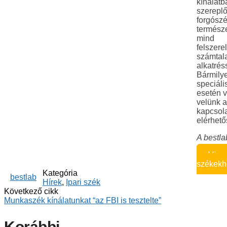
kínálatb
szerepl
forgósz
termész
mind
felszere
számtal
alkatrés
Bármily
speciáli
esetén v
velünk a
kapcsola
elérhet
A bestla
Vissz
székekh
Kategória
bestlab
Hírek
,
Ipari szék
Következő cikk
Munkaszék kínálatunkat “az FBI is tesztelte”
Korábbi