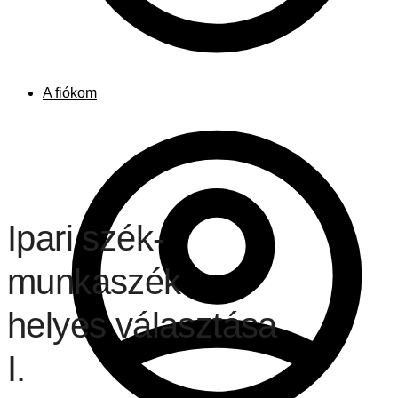
A fiókom
Ipari szék-
munkaszék
helyes választása
I.