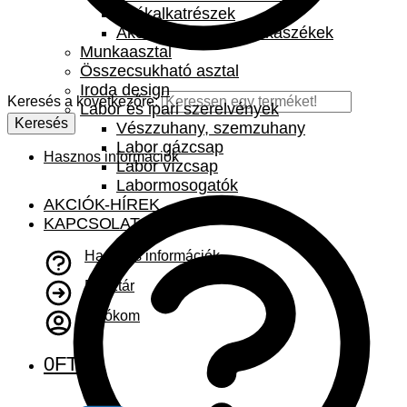
Székalkatrészek
Akciók – akciós munkaszékek
Munkaasztal
Összecsukható asztal
Iroda design
Keresés a következőre:
Labor és ipari szerelvények
Keresés
Vészzuhany, szemzuhany
Labor gázcsap
Hasznos információk
Labor vízcsap
Labormosogatók
AKCIÓK-HÍREK
KAPCSOLAT
Hasznos információk
Pénztár
A fiókom
0
FT