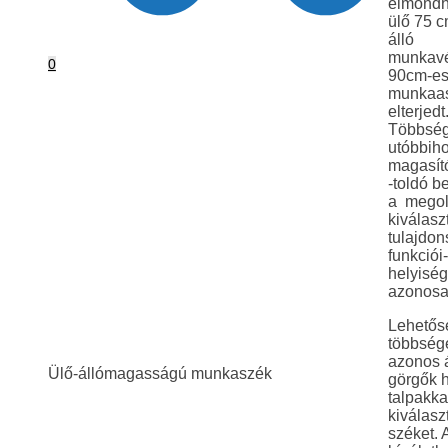
elmondh
ülő 75 c
álló
munkav
0
90cm-e
munkaas
elterjedt
Többség
utóbbih
magasító
-toldó b
a megol
kiválasz
tulajdon
funkciói
helyiség
azonosa
Lehetős
többség
azonos 
Ülő-állómagasságú munkaszék
görgők he
talpakkal
kiválaszt
széket. 