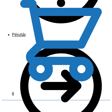
Pénztár
0