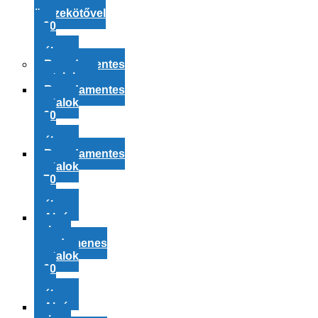
alsó
összekötővel
– 90
cm
mély
Rozsdamentes
asztalok
Rozsdamentes
asztalok
– 60
cm
mély
Rozsdamentes
asztalok
– 70
cm
mély
Alsó
polcos
rozsdamenes
asztalok
– 60
cm
mély
Alsó