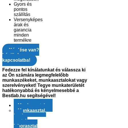
Gyors és
pontos
szállítás
Versenyképes
árak és
garancia
minden
termékre
Kérdése van?
Lépjünk
kapcsolatba!
Fedezze fel kínálatunkat és válassza ki
az Ön számára legmegfelelőbb
munkaszékeket, munkaasztalokat vagy
szerelvényeket! Tegye munkaterületét
hatékonyabbá és kényelmesebbé a
Bestlab.hu segítségével!
Munkaasztal
Munkaasztal,
ipari
asztal,
laborasztal