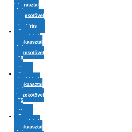
laborasztal
alsó
összekötővel
extra
teherbírás
Extra
teherbírású
munkaasztal
alsó
összekötővel
– 60
cm
mély
Extra
teherbírású
munkaasztal
alsó
összekötővel
– 75
cm
mély
Extra
teherbírású
munkaasztal