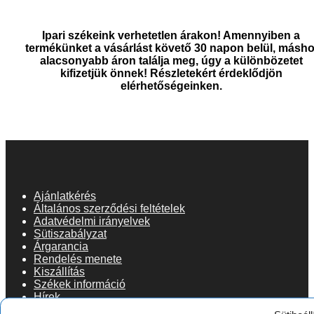
Ipari székeink verhetetlen árakon! Amennyiben a
termékünket a vásárlást követő 30 napon belül, másho
alacsonyabb áron találja meg, úgy a különbözetet
kifizetjük önnek! Részletekért érdeklődjön
elérhetőségeinken.
Ajánlatkérés
Általános szerződési feltételek
Adatvédelmi irányelvek
Sütiszabályzat
Árgarancia
Rendelés menete
Kiszállítás
Székek információ
Hírek
Színkonfigurátor