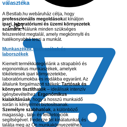
választéka
A Bestlab.hu webáruház célja, hogy
professzionális megoldások
at kínáljon
ipari, laboratóriumi és üzemi környezetek
0
FT
számára.
Nálunk minden szükséges
felszerelést megtalál, amely megkönnyíti és
hatékonyabbá teszi a munkát.
Munkaszékek, ipari székek és
laborszékek
Kiemelt termékkategóriánk a strapabíró és
ergonomikus munkaszékek, amelyek
tökéletesek ipari környezetekbe,
laboratóriumokba és irodákba egyaránt. Az
általunk forgalmazott székek:
Tartósak és
könnyen tisztíthatók
– ideálisak intenzív
igénybevételhez.
Ergonómikus
kialakításúak
, hogy a hosszú munkaidő
során is kényelmet biztosítsanak.
Személyre szabhatóak
, a különböző
magasság-, talp- és felületopciók
segítségével. Fedezze fel kínálatunkat, és
találja meg az Ön munkakörnyezetéhez