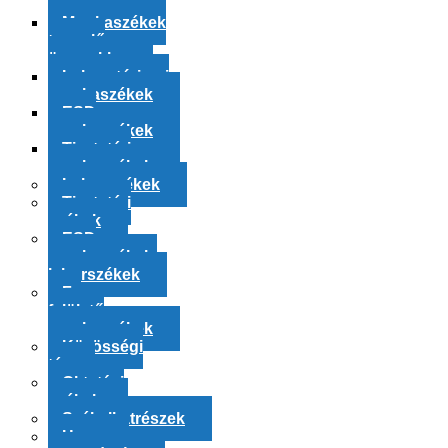
székek
Munkaszékek
termelő
üzemekbe
Laboratóriumi
munkaszékek
ESD
munkaszékek
Tisztatéri
munkaszékek
Laborszékek
Tisztatéri
székek
ESD
munkaszékek,
laborszékek
Fa
felületű
munkaszékek
Közösségi
tér
Oktatási
székek
Székalkatrészek
Hasznos