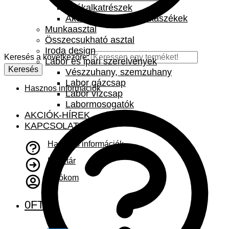
Székalkatrészek
Akciók – akciós munkaszékek
Munkaasztal
Összecsukható asztal
Iroda design
Keresés a következőre:
Labor és ipari szerelvények
Keresés
Vészzuhany, szemzuhany
Labor gázcsap
Hasznos információk
Labor vízcsap
Labormosogatók
AKCIÓK-HÍREK
KAPCSOLAT
Hasznos információk
Pénztár
A fiókom
0
FT