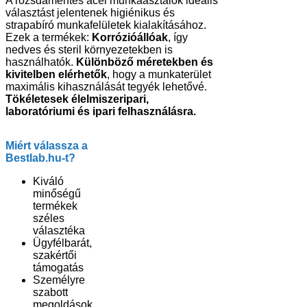
A rozsdamentes acél munkaasztalok ideális
választást jelentenek higiénikus és
strapabíró munkafelületek kialakításához.
Ezek a termékek:
Korrózióállóak
, így
nedves és steril környezetekben is
használhatók.
Különböző méretekben és
kivitelben elérhetők
, hogy a munkaterület
maximális kihasználását tegyék lehetővé.
Tökéletesek élelmiszeripari,
laboratóriumi és ipari felhasználásra.
Miért válassza a
Bestlab.hu-t?
Kiváló
minőségű
termékek
széles
választéka
Ügyfélbarát,
szakértői
támogatás
Személyre
szabott
megoldások