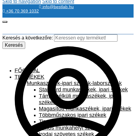
Skip to navigation
Skip to content
info@bestlab.hu
+36 70 369 1032
Keresés a következőre:
Keresés
FŐOLDAL
TERMÉKEK
Munkaszékek-ipari székek-laborszékek
Standard munkaszékek, ipari székek
Támla nélküli munkaszékek, ipari
székek
Magasított munkaszékek, ipari székek
Többműszakos ipari székek
Tisztatéri székek
Bimos munkahelyi székek
Irodai szövetes székek