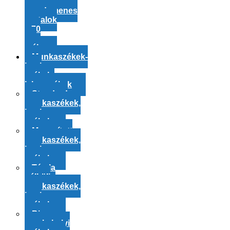
polcos
rozsdamenes
asztalok
– 70
cm
mély
Munkaszékek-
ipari
székek-
laborszékek
Standard
munkaszékek,
ipari
székek
Magasított
munkaszékek,
ipari
székek
Támla
nélküli
munkaszékek,
ipari
székek
Bimos
munkahelyi