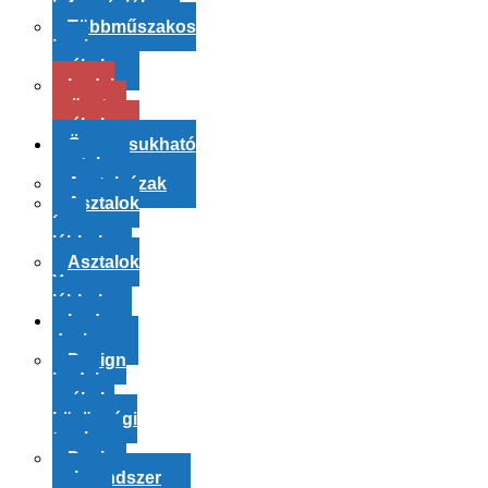
információk
Többműszakos
ipari
székek
Irodai
szövetes
székek
Összecsukható
asztal
Asztalvázak
Asztalok
íves
lábbal
Asztalok
Y
lábbal
Iroda
design
Design
irodai
székek,
közösségi
terek
Design
polcrendszer