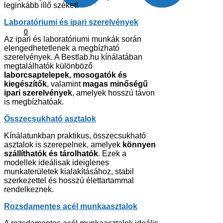
leginkább illő széket!
Laboratóriumi és ipari szerelvények
0
Az ipari és laboratóriumi munkák során
elengedhetetlenek a megbízható
szerelvények. A Bestlab.hu kínálatában
megtalálhatók különböző
laborcsaptelepek, mosogatók és
kiegészítők
, valamint
magas minőségű
ipari szerelvények
, amelyek hosszú távon
is megbízhatóak.
Összecsukható asztalok
Kínálatunkban praktikus, összecsukható
asztalok is szerepelnek, amelyek
könnyen
szállíthatók és tárolhatók
. Ezek a
modellek ideálisak ideiglenes
munkaterületek kialakításához, stabil
szerkezettel és hosszú élettartammal
rendelkeznek.
Rozsdamentes acél munkaasztalok