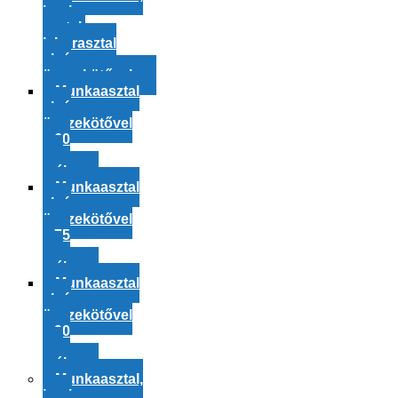
ipari
asztal,
laborasztal
alsó
összekötővel
Munkaasztal
alsó
összekötővel
– 60
cm
mély
Munkaasztal
alsó
összekötővel
– 75
cm
mély
Munkaasztal
alsó
összekötővel
– 90
cm
mély
Munkaasztal,
ipari