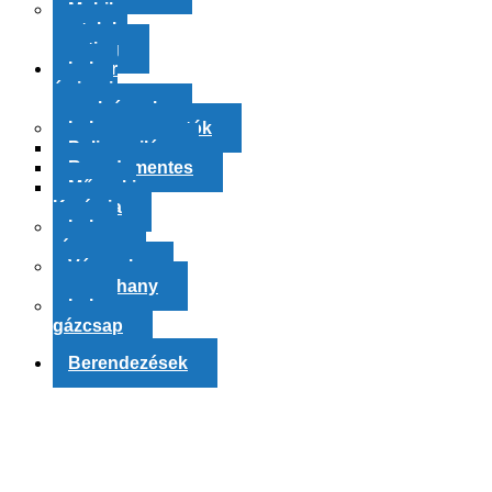
Mobil
asztalok-
meeting
Labor
és ipari
szerelvények
Labormosogatók
Polipropilén
Rozsdamentes
Műszaki
Kerámia
Labor
vízcsap
Vészzuhany,
szemzuhany
Labor
gázcsap
Berendezések