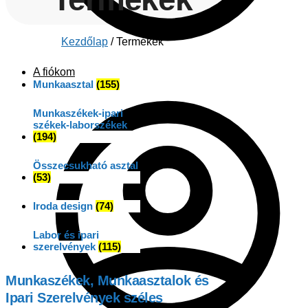
Kezdőlap
/
Termékek
A fiókom
Munkaasztal
(155)
Munkaszékek-ipari
székek-laborszékek
(194)
Összecsukható asztal
(53)
Iroda design
(74)
Labor és ipari
szerelvények
(115)
Munkaszékek, Munkaasztalok és
Ipari Szerelvények széles