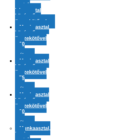
asztal,
laborasztal
középső
összekötővel
Munkaasztal
középső
összekötővel
– 60
cm
mély
Munkaasztal
középső
összekötővel
– 75
cm
mély
Munkaasztal
középső
összekötővel
– 90
cm
mély
Munkaasztal,
ipari
asztal,