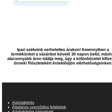
Ipari székeink verhetetlen árakon! Amennyiben a
termékünket a vásárlást követő 30 napon belül, másh
alacsonyabb áron találja meg, úgy a különbözetet kifize
önnek! Részletekért érdeklődjön elérhetőségeinken
Ajánlatkérés
Általános szerződési feltételek
Adatvédelmi irányelvek