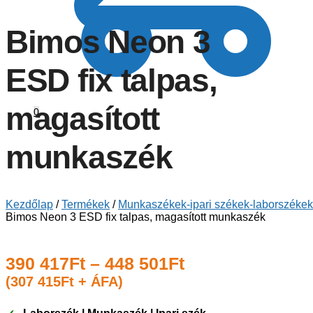
Bimos Neon 3
ESD fix talpas,
magasított
0
munkaszék
Kezdőlap
/
Termékek
/
Munkaszékek-ipari székek-laborszékek
Bimos Neon 3 ESD fix talpas, magasított munkaszék
390 417
Ft
–
448 501
Ft
(
307 415
Ft
+ ÁFA)