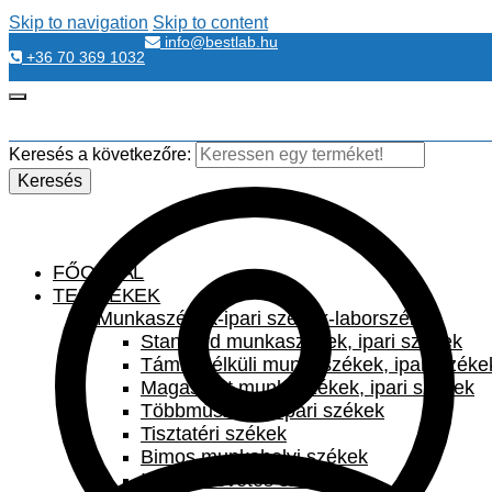
Skip to navigation
Skip to content
info@bestlab.hu
+36 70 369 1032
Keresés a következőre:
Keresés
FŐOLDAL
TERMÉKEK
Munkaszékek-ipari székek-laborszékek
Standard munkaszékek, ipari székek
Támla nélküli munkaszékek, ipari széke
Magasított munkaszékek, ipari székek
Többműszakos ipari székek
Tisztatéri székek
Bimos munkahelyi székek
Irodai szövetes székek