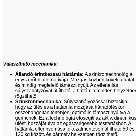
Választható mechanika:
Állandó érintkezésű háttámla:
A szinkrontechnológia
egyszerűbb alternatívája. Mozgás közben követi a hátat,
és mindig megfelelő támaszt nyújt. Az ellenállás
súlyszabályzóval állítható, a háttámla minden helyzetbe
rögzíthető.
Szinkronmechanika:
Súlyszabályozással biztosítja,
hogy az ülés és a háttámla mozgása hátradőléskor
összehangoltan történjen, optimális támaszt nyújtva a
gerincnek. Ez a technológia elősegíti az aktív, dinamiku
ülést, hozzájárulva az egészségesebb testtartáshoz. A
háttámla ellennyomása fokozatmentesen állítható 50 és
120 kg között, és bármely helyzetben rögzíthető.