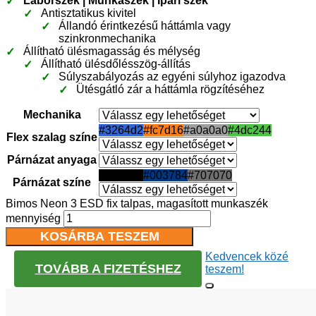
Laborszék | Munkaszék | Ipari szék
Antisztatikus kivitel
Állandó érintkezésű háttámla vagy
szinkronmechanika
Állítható ülésmagasság és mélység
Állítható ülésdőlésszög-állítás
Súlyszabályozás az egyéni súlyhoz igazodva
Ütésgátló zár a háttámla rögzítéséhez
Mechanika
#3264d2
#fc7d16
#a0a0a0
#4dc244
Flex szalag színe
Párnázat anyaga
#000000
#003784
#707070
Párnázat színe
Bimos Neon 3 ESD fix talpas, magasított munkaszék
mennyiség
KOSÁRBA TESZEM
Kedvencek közé
TOVÁBB A FIZETÉSHEZ
teszem!