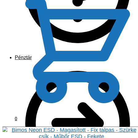
Pénztár
0