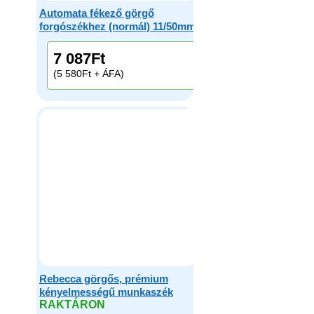
Automata fékező görgő
forgószékhez (normál) 11/50mm
7 087
Ft
(5 580Ft + ÁFA)
Rebecca görgős, prémium
kényelmességű munkaszék
RAKTÁRON