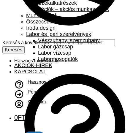
Székalkatrészek
Akciók – akciós munkaszékek
Munkaasztal
Összecsukható asztal
Iroda design
Labor és ipari szerelvények
Vészzuhany, szemzuhany
Keresés a következőre:
Labor gázcsap
Keresés
Labor vízcsap
Labormosogatók
Hasznos információk
AKCIÓK-HÍREK
KAPCSOLAT
Hasznos információk
Pénztár
A fiókom
0
FT