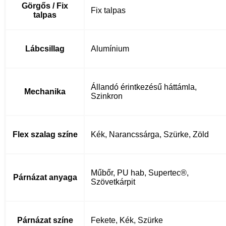
Görgős / Fix
Fix talpas
talpas
Lábcsillag
Alumínium
Állandó érintkezésű háttámla,
Mechanika
Szinkron
Flex szalag színe
Kék, Narancssárga, Szürke, Zöld
Műbőr, PU hab, Supertec®,
Párnázat anyaga
Szövetkárpit
Párnázat színe
Fekete, Kék, Szürke