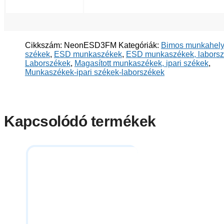
Cikkszám:
NeonESD3FM
Kategóriák:
Bimos munkahely
székek
,
ESD munkaszékek
,
ESD munkaszékek, labors
Laborszékek
,
Magasított munkaszékek, ipari székek
,
Munkaszékek-ipari székek-laborszékek
Kapcsolódó termékek