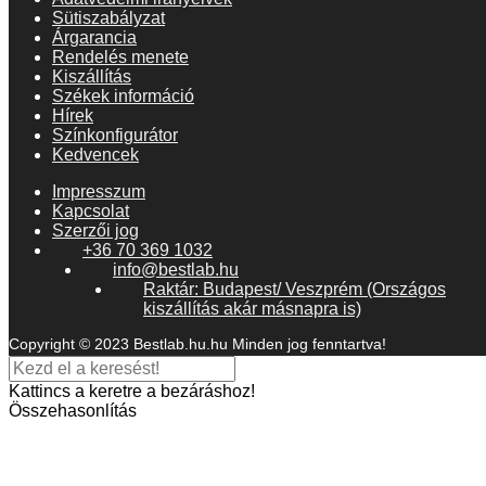
Sütiszabályzat
Árgarancia
Rendelés menete
Kiszállítás
Székek információ
Hírek
Színkonfigurátor
Kedvencek
Impresszum
Kapcsolat
Szerzői jog
+36 70 369 1032
info@bestlab.hu
Raktár: Budapest/ Veszprém (Országos
kiszállítás akár másnapra is)
Copyright © 2023 Bestlab.hu.hu Minden jog fenntartva!
Kattincs a keretre a bezáráshoz!
Összehasonlítás