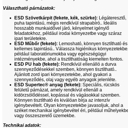
Választható párnázatok:
ESD Szövetkárpit (fekete, kék, szürke):
Légáteresztő,
puha tapintású, mégis rendkívül strapabíró.. Ideális
hosszabb munkaidővel járó, kényelmet igénylő
feladatokhoz, például irodai környezetbe vagy száraz
ipari területekre.
ESD Műbőr (fekete):
Lemosható, könnyen tisztítható és
kellemes tapintású.. Válassza higiénikus környezetekbe
például laboratóriumokba vagy egészségügyi
intézményekbe, ahol a tisztíthatóság kiemelten fontos.
ESD PU hab (fekete):
Rendkívül ellenálló a durva
szennyeződésekkel szemben, könnyen tisztítható..
Ajánlott zord ipari környezetekbe, ahol gyakori a
szennyeződés, olaj vagy egyéb anyagok jelenléte.
ESD Supertec® anyag (fekete):
Speciális, rücskös
felületű párnázat, amely rendkívül ellenáll a
kidörzsölődéssel, kopással és vágásokkal szemben.
Könnyen tisztítható és kiválóan bírja az intenzív
igénybevételt. Olyan környezetekbe javasoljuk, ahol a
széket mechanikai igénybevétel éri, például műhelyekb
vagy összeszerelő üzemekbe.
Technikai adatok: