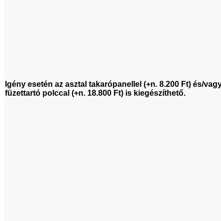
Igény esetén az asztal takarópanellel (+n. 8.200 Ft) és/vag
füzettartó polccal (+n. 18.800 Ft) is kiegészíthető.