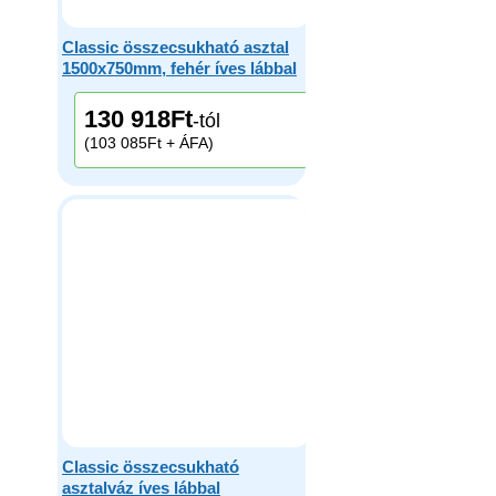
Classic összecsukható asztal
1500x750mm, fehér íves lábbal
130 918
Ft
-tól
(103 085Ft + ÁFA)
Classic összecsukható
asztalváz íves lábbal