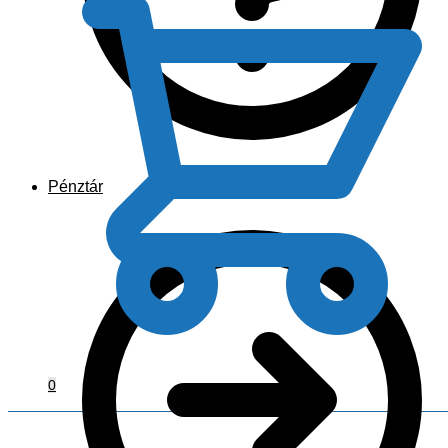
Pénztár
0