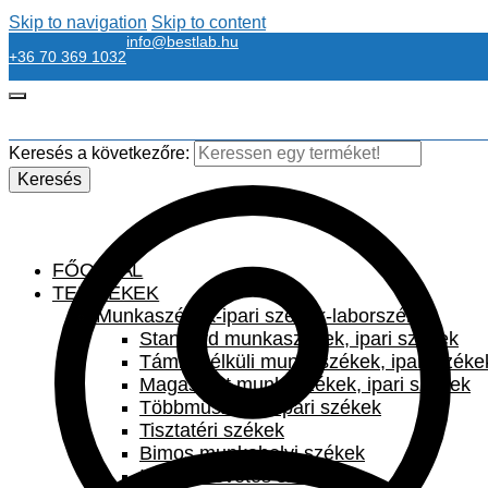
Skip to navigation
Skip to content
info@bestlab.hu
+36 70 369 1032
Keresés a következőre:
Keresés
FŐOLDAL
TERMÉKEK
Munkaszékek-ipari székek-laborszékek
Standard munkaszékek, ipari székek
Támla nélküli munkaszékek, ipari széke
Magasított munkaszékek, ipari székek
Többműszakos ipari székek
Tisztatéri székek
Bimos munkahelyi székek
Irodai szövetes székek