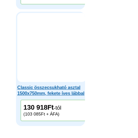
Classic összecsukható asztal
1500x750mm, fekete íves lábbal
130 918
Ft
-tól
(103 085Ft + ÁFA)