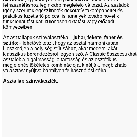
felhasználáshoz leginkább megfelelő változat. Az asztalok
igény szerint kiegészíthetők dekoratív takarópanellel és
praktikus füzettartó polccal is, amelyek tovább növelik
funkcionalitásukat, különösen oktatási vagy előadói
környezetben.
Az asztallapok színválasztéka –
juhar, fekete, fehér és
szürke
– lehetővé teszi, hogy az asztal harmonikusan
illeszkedjen a helyiség stílusához, akár modern, akár
klasszikus berendezésről legyen szó. A Classic összecsukhat
asztalok a rugalmasság, a tartósság és az esztétikus
megjelenés tökéletes kombinációját kínálják, megbízható
választást nyújtva bármilyen felhasználási célra.
Asztallap színválaszték: