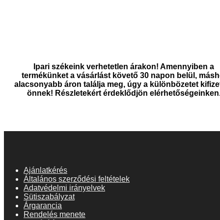
Ipari székeink verhetetlen árakon! Amennyiben a
termékünket a vásárlást követő 30 napon belül, másh
alacsonyabb áron találja meg, úgy a különbözetet kifize
önnek! Részletekért érdeklődjön elérhetőségeinken
Ajánlatkérés
Általános szerződési feltételek
Adatvédelmi irányelvek
Sütiszabályzat
Árgarancia
Rendelés menete