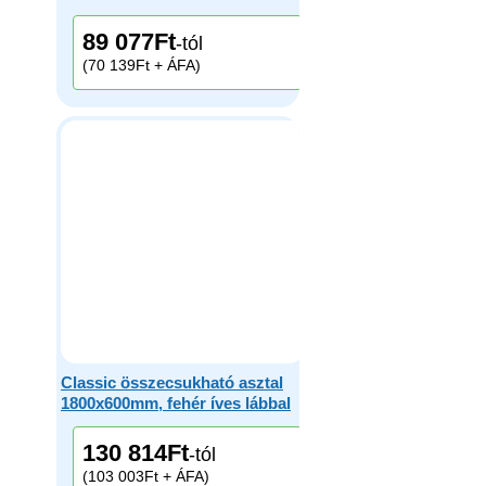
89 077
Ft
-tól
(70 139Ft + ÁFA)
Classic összecsukható asztal
1800x600mm, fehér íves lábbal
130 814
Ft
-tól
(103 003Ft + ÁFA)