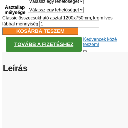
Asztallap
mélysége
Classic összecsukható asztal 1200x750mm, króm íves
lábbal mennyiség
KOSÁRBA TESZEM
Kedvencek közé
TOVÁBB A FIZETÉSHEZ
teszem!
Leírás