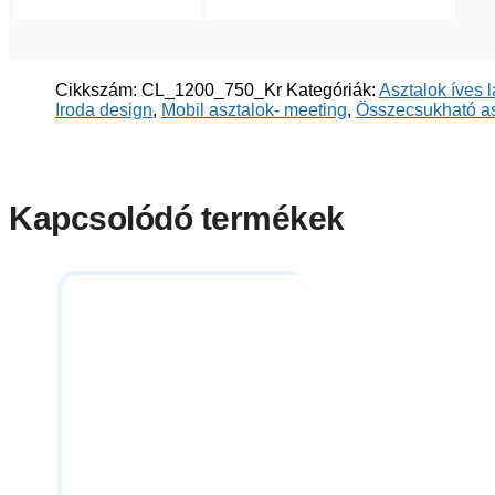
Cikkszám:
CL_1200_750_Kr
Kategóriák:
Asztalok íves 
Iroda design
,
Mobil asztalok- meeting
,
Összecsukható as
Kapcsolódó termékek