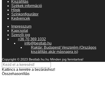
Kiszállítás
Székek információ
Hírek
Színkonfigurátor
Kedvencek
Impresszum
Kapcsolat
Szerzői jog
+36 70 369 1032
info@bestlab.hu
Raktár: Budapest/ Veszprém (Országos
kiszállítás akár másnapra is)
Copyright © 2023 Bestlab.hu.hu Minden jog fenntartva!
Kattincs a keretre a bezáráshoz!
Összehasonlítás