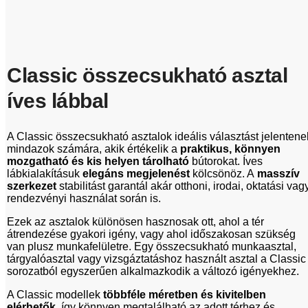
Classic összecsukható asztal
íves lábbal
A Classic összecsukható asztalok ideális választást jelentene
mindazok számára, akik értékelik a
praktikus, könnyen
mozgatható és kis helyen tárolható
bútorokat. Íves
lábkialakításuk
elegáns megjelenést
kölcsönöz. A
masszív
szerkezet
stabilitást garantál akár otthoni, irodai, oktatási vag
rendezvényi használat során is.
Ezek az asztalok különösen hasznosak ott, ahol a tér
átrendezése gyakori igény, vagy ahol időszakosan szükség
van plusz munkafelületre. Egy összecsukható munkaasztal,
tárgyalóasztal vagy vizsgáztatáshoz használt asztal a Classic
sorozatból egyszerűen alkalmazkodik a változó igényekhez.
A Classic modellek
többféle méretben és kivitelben
elérhetők
, így könnyen megtalálható az adott térhez és