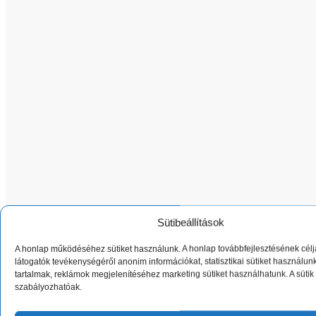
Sütibeállítások
A honlap működéséhez sütiket használunk. A honlap továbbfejlesztésének célj
látogatók tevékenységéről anonim információkat, statisztikai sütiket használun
tartalmak, reklámok megjelenítéséhez marketing sütiket használhatunk. A sütik
szabályozhatóak.