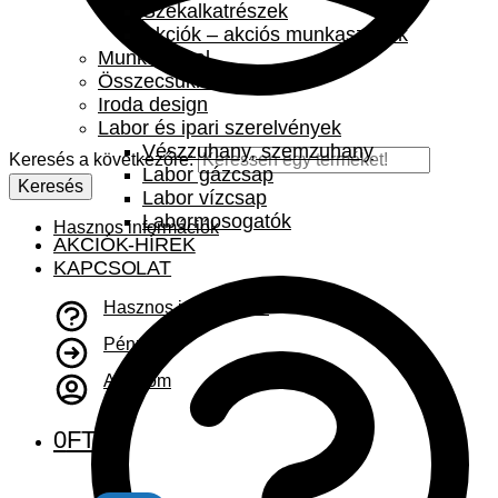
Székalkatrészek
Akciók – akciós munkaszékek
Munkaasztal
Összecsukható asztal
Iroda design
Labor és ipari szerelvények
Vészzuhany, szemzuhany
Keresés a következőre:
Labor gázcsap
Keresés
Labor vízcsap
Labormosogatók
Hasznos információk
AKCIÓK-HÍREK
KAPCSOLAT
Hasznos információk
Pénztár
A fiókom
0
FT