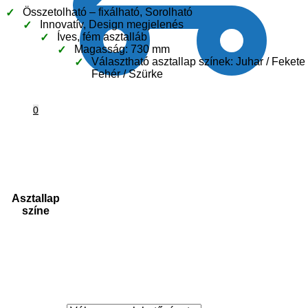
Összetolható – fixálható, Sorolható
Innovatív, Design megjelenés
Íves, fém asztalláb
Magasság: 730 mm
Választható asztallap színek: Juhar / Fekete 
Fehér / Szürke
0
Asztallap
színe