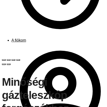
A fiókom
Minőségi
gázteleszkóp