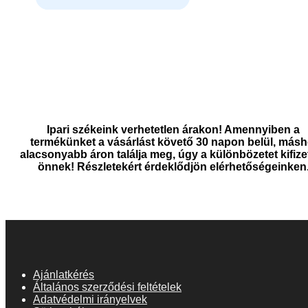
Ipari székeink verhetetlen árakon! Amennyiben a
termékünket a vásárlást követő 30 napon belül, másh
alacsonyabb áron találja meg, úgy a különbözetet kifize
önnek! Részletekért érdeklődjön elérhetőségeinken
Ajánlatkérés
Általános szerződési feltételek
Adatvédelmi irányelvek