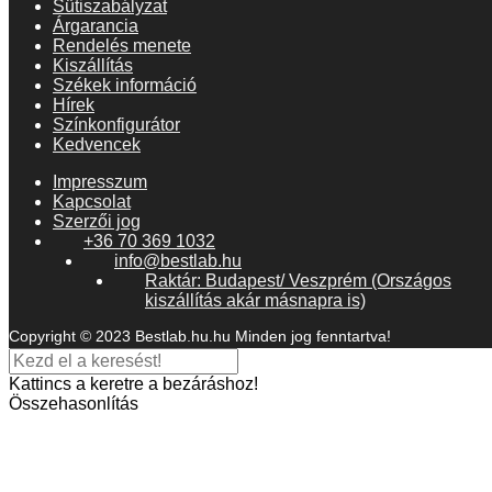
Sütiszabályzat
Árgarancia
Rendelés menete
Kiszállítás
Székek információ
Hírek
Színkonfigurátor
Kedvencek
Impresszum
Kapcsolat
Szerzői jog
+36 70 369 1032
info@bestlab.hu
Raktár: Budapest/ Veszprém (Országos
kiszállítás akár másnapra is)
Copyright © 2023 Bestlab.hu.hu Minden jog fenntartva!
Kattincs a keretre a bezáráshoz!
Összehasonlítás