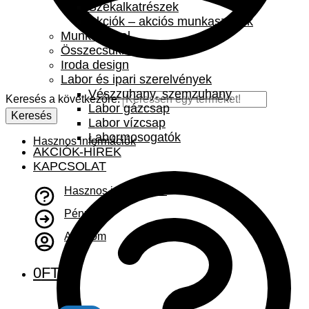
Székalkatrészek
Akciók – akciós munkaszékek
Munkaasztal
Összecsukható asztal
Iroda design
Labor és ipari szerelvények
Vészzuhany, szemzuhany
Keresés a következőre:
Labor gázcsap
Keresés
Labor vízcsap
Labormosogatók
Hasznos információk
AKCIÓK-HÍREK
KAPCSOLAT
Hasznos információk
Pénztár
A fiókom
0
FT