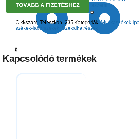
TOVÁBB A FIZETÉSHEZ
teszem!
Cikkszám:
Teleszkop_235
Kategóriák:
Munkaszékek-ipa
székek-laborszékek
,
Székalkatrészek
0
Kapcsolódó termékek