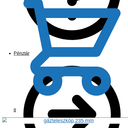
Pénztár
0