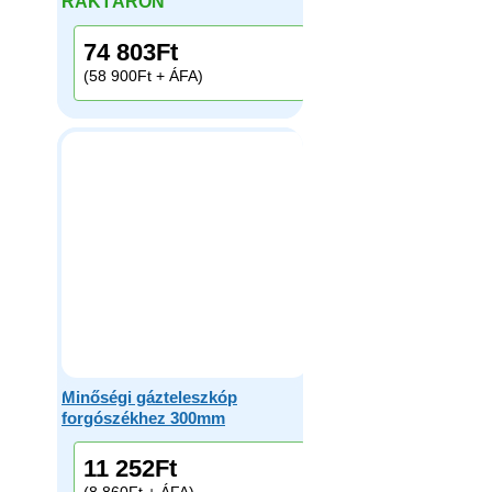
RAKTÁRON
74 803
Ft
(58 900Ft + ÁFA)
Minőségi gázteleszkóp
forgószékhez 300mm
11 252
Ft
(8 860Ft + ÁFA)