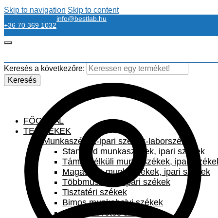
Skip to navigation
Skip to content
info@bestlab.hu
+36 70 369 1032
Keresés a következőre:
Keresés
FŐOLDAL
TERMÉKEK
Munkaszékek-ipari székek-laborszékek
Standard munkaszékek, ipari székek
Támla nélküli munkaszékek, ipari széke
Magasított munkaszékek, ipari székek
Többműszakos ipari székek
Tisztatéri székek
Bimos munkahelyi székek
Irodai szövetes székek