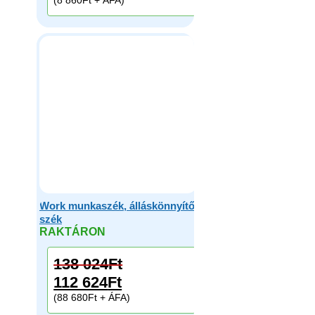
Work munkaszék, álláskönnyítő
szék
RAKTÁRON
138 024
Ft
112 624
Ft
(88 680Ft + ÁFA)