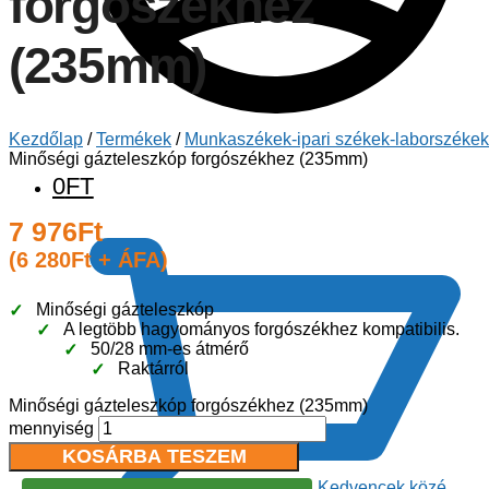
forgószékhez
(235mm)
Kezdőlap
/
Termékek
/
Munkaszékek-ipari székek-laborszékek
Minőségi gázteleszkóp forgószékhez (235mm)
0
FT
7 976
Ft
(
6 280
Ft
+ ÁFA)
Minőségi gázteleszkóp
A legtöbb hagyományos forgószékhez kompatibilis.
50/28 mm-es átmérő
Raktárról
Minőségi gázteleszkóp forgószékhez (235mm)
mennyiség
KOSÁRBA TESZEM
Kedvencek közé