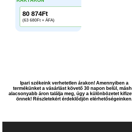
RAKTÁRON
80 874
Ft
(63 680Ft + ÁFA)
Ipari székeink verhetetlen árakon! Amennyiben a
termékünket a vásárlást követő 30 napon belül, másh
alacsonyabb áron találja meg, úgy a különbözetet kifize
önnek! Részletekért érdeklődjön elérhetőségeinken