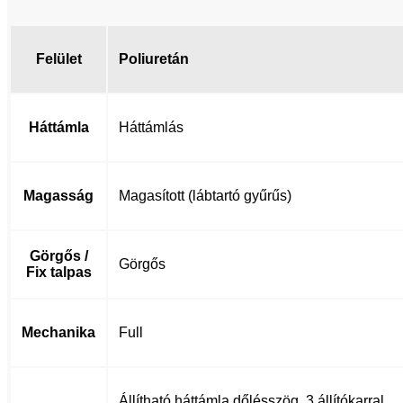
Felület
Poliuretán
Háttámla
Háttámlás
Magasság
Magasított (lábtartó gyűrűs)
Görgős /
Görgős
Fix talpas
Mechanika
Full
Állítható háttámla dőlésszög, 3 állítókarral,