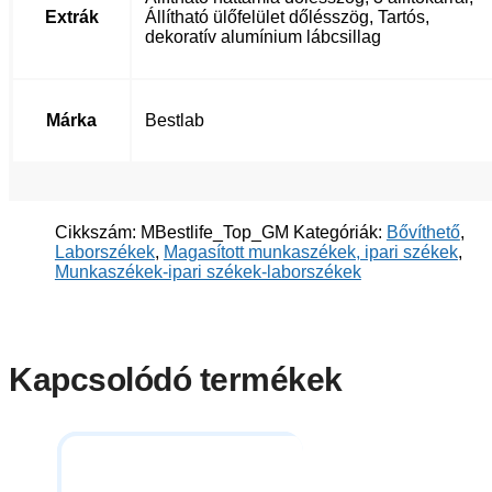
Extrák
Állítható ülőfelület dőlésszög, Tartós,
dekoratív alumínium lábcsillag
Márka
Bestlab
Cikkszám:
MBestlife_Top_GM
Kategóriák:
Bővíthető
,
Laborszékek
,
Magasított munkaszékek, ipari székek
,
Munkaszékek-ipari székek-laborszékek
Kapcsolódó termékek