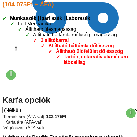
(
104 075
Ft
+ ÁFA)
Munkaszék | Ipari szék | Laborszék
Full Mechanika
Állítható ülésmagasság
Állítható háttámla mélység,- magasság
3 állítókarral
Állítható háttámla dőlésszög
0
Állítható ülőfelület dőlésszög
Tartós, dekoratív alumínium
lábcsillag
i
Karfa opciók
i
Termék ára (ÁFA-val):
132 175
Ft
Karfa ára (ÁFA-val):
Végösszeg (ÁFA-val):