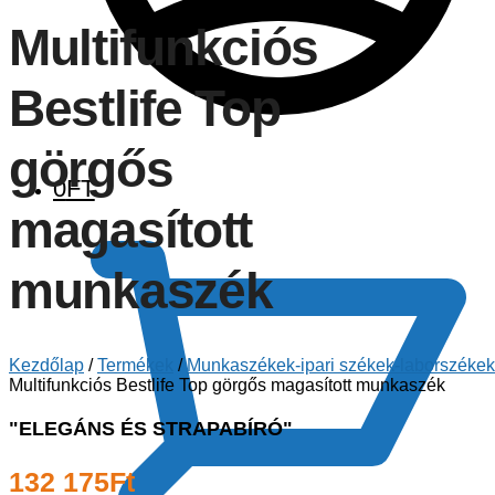
Multifunkciós
Bestlife Top
görgős
0
FT
magasított
munkaszék
Kezdőlap
/
Termékek
/
Munkaszékek-ipari székek-laborszékek
Multifunkciós Bestlife Top görgős magasított munkaszék
"ELEGÁNS ÉS STRAPABÍRÓ"
132 175
Ft