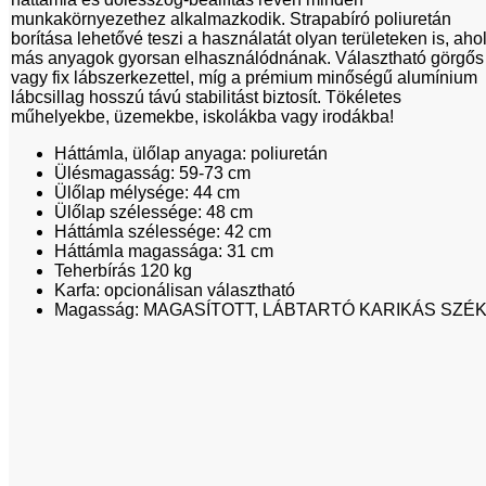
munkakörnyezethez alkalmazkodik. Strapabíró poliuretán
borítása lehetővé teszi a használatát olyan területeken is, aho
más anyagok gyorsan elhasználódnának. Választható görgős
vagy fix lábszerkezettel, míg a prémium minőségű alumínium
lábcsillag hosszú távú stabilitást biztosít. Tökéletes
műhelyekbe, üzemekbe, iskolákba vagy irodákba!
Háttámla, ülőlap anyaga: poliuretán
Ülésmagasság: 59-73 cm
Ülőlap mélysége: 44 cm
Ülőlap szélessége: 48 cm
Háttámla szélessége: 42 cm
Háttámla magassága: 31 cm
Teherbírás 120 kg
Karfa: opcionálisan választható
Magasság: MAGASÍTOTT, LÁBTARTÓ KARIKÁS SZÉ