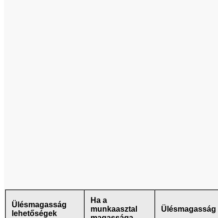
Ha a
Ülésmagasság
munkaasztal
Ülésmagasság
lehetőségek
magassága