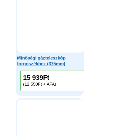
Minőségi gázteleszkóp
forgószékhez (375mm)
15 939
Ft
(12 550Ft + ÁFA)