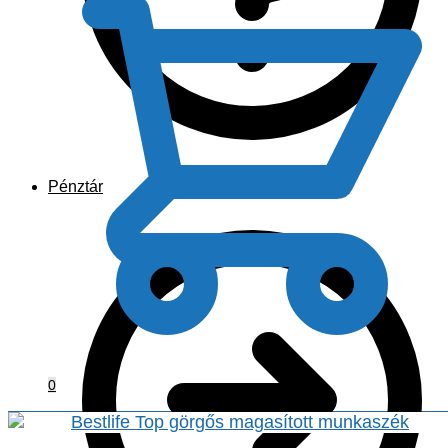
Pénztár
0