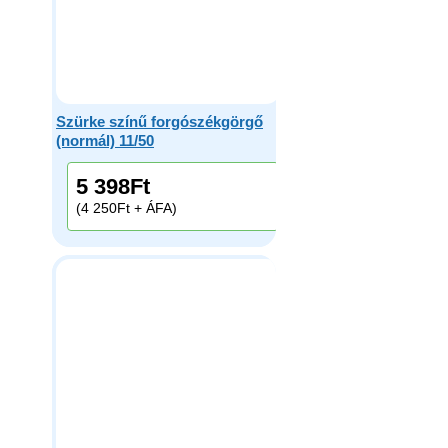
Szürke színű forgószékgörgő
(normál) 11/50
5 398
Ft
(4 250Ft + ÁFA)