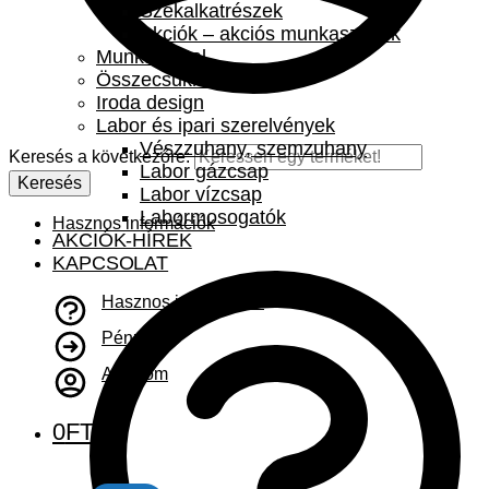
Székalkatrészek
Akciók – akciós munkaszékek
Munkaasztal
Összecsukható asztal
Iroda design
Labor és ipari szerelvények
Vészzuhany, szemzuhany
Keresés a következőre:
Labor gázcsap
Keresés
Labor vízcsap
Labormosogatók
Hasznos információk
AKCIÓK-HÍREK
KAPCSOLAT
Hasznos információk
Pénztár
A fiókom
0
FT