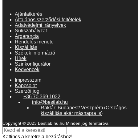
Ajánlatkérés
Általános szerződési feltételek
Adatvédelmi irányelvek
Sütiszabályzat
Árgarancia
Rendelés menete
Kiszállítás
Székek információ
Hírek
Színkonfigurátor
Kedvencek
Impresszum
Kapcsolat
Szerzői jog
+36 70 369 1032
info@bestlab.hu
Raktár: Budapest/ Veszprém (Országos
kiszállítás akár másnapra is)
Copyright © 2023 Bestlab.hu.hu Minden jog fenntartva!
Kattincs a keretre a bezáráshoz!