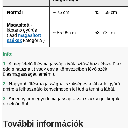
Normál
~ 75 cm
45 – 59 cm
Magasított
-
lábtartó gyűrűs
~ 85-95 cm
58- 73 cm
(lásd
magasított
székek
kategória )
Info:
1
.: A megfelelő ülésmagasság kiválasztásához célszerű az
eddig használt ( vagy egy a környezetben lévő szék
ülésmagasságát lemérni).
2
.: Nagyobb ülésmagasságnál szükséges a lábtartó gyűrű,
amire a felhasználó kényelmesen fel tudja tenni a lábát.
3
.: Amennyiben egyedi magasságra van szüksége, kérjük
érdeklődjön!
További információk