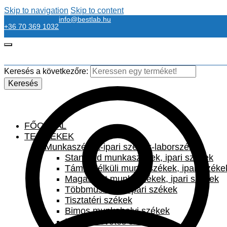
Skip to navigation
Skip to content
info@bestlab.hu
+36 70 369 1032
Keresés a következőre:
Keresés
FŐOLDAL
TERMÉKEK
Munkaszékek-ipari székek-laborszékek
Standard munkaszékek, ipari székek
Támla nélküli munkaszékek, ipari széke
Magasított munkaszékek, ipari székek
Többműszakos ipari székek
Tisztatéri székek
Bimos munkahelyi székek
Irodai szövetes székek