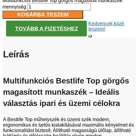
Multifunkciós Bestlife Top görgős magasított munkaszék
mennyiség
KOSÁRBA TESZEM
Kedvencek közé
TOVÁBB A FIZETÉSHEZ
teszem!
Leírás
Multifunkciós Bestlife Top görgős
magasított munkaszék – Ideális
választás ipari és üzemi célokra
A Bestlife Top műhelyszék és üzemi szék modern,
ergonomikus és tartós kialakításával maximális kényelmet és
funkcionalitást biztosít. Állítható magasságú ülőlap, állítható
háttámla és dőlésszög-beállítás révén minden