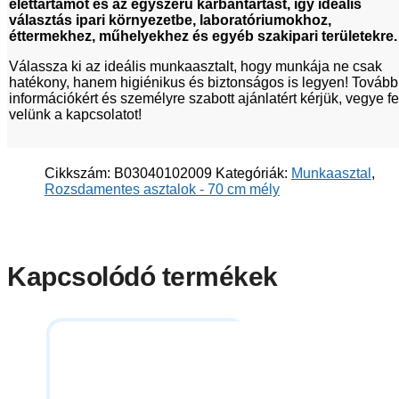
élettartamot és az egyszerű karbantartást, így ideális
választás ipari környezetbe, laboratóriumokhoz,
éttermekhez, műhelyekhez és egyéb szakipari területekre.
Válassza ki az ideális munkaasztalt, hogy munkája ne csak
hatékony, hanem higiénikus és biztonságos is legyen! Tovább
információkért és személyre szabott ajánlatért kérjük, vegye fe
velünk a kapcsolatot!
Cikkszám:
B03040102009
Kategóriák:
Munkaasztal
,
Rozsdamentes asztalok - 70 cm mély
Kapcsolódó termékek