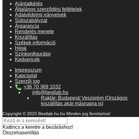
Ajánlatkérés
Általános szerződési feltételek
Adatvédelmi irányelvek
Sütiszabályzat
Árgarancia
Rendelés menete
Kiszállítás
Székek információ
Hírek
Színkonfigurátor
Kedvencek
Impresszum
Kapcsolat
Szerzői jog
+36 70 369 1032
info@bestlab.hu
Raktár: Budapest/ Veszprém (Országos
kiszállítás akár másnapra is)
Copyright © 2023 Bestlab.hu.hu Minden jog fenntartva!
Kattincs a keretre a bezáráshoz!
Összehasonlítás