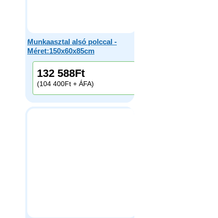
Munkaasztal alsó polccal -
Méret:150x60x85cm
132 588
Ft
(104 400Ft + ÁFA)