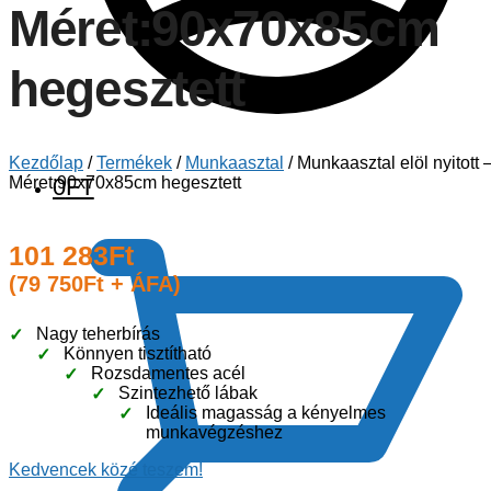
Méret:90x70x85cm
hegesztett
Kezdőlap
/
Termékek
/
Munkaasztal
/
Munkaasztal elöl nyitott 
Méret:90x70x85cm hegesztett
0
FT
101 283
Ft
(
79 750
Ft
+ ÁFA)
Nagy teherbírás
Könnyen tisztítható
Rozsdamentes acél
Szintezhető lábak
Ideális magasság a kényelmes
munkavégzéshez
Kedvencek közé teszem!