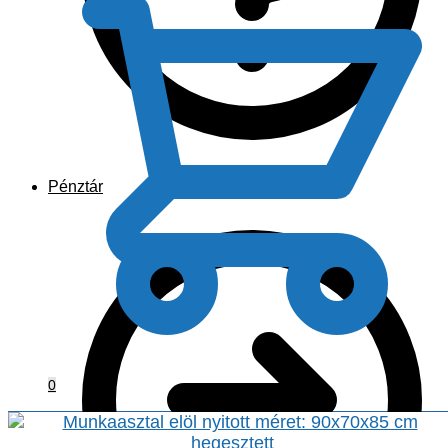
Pénztár
0