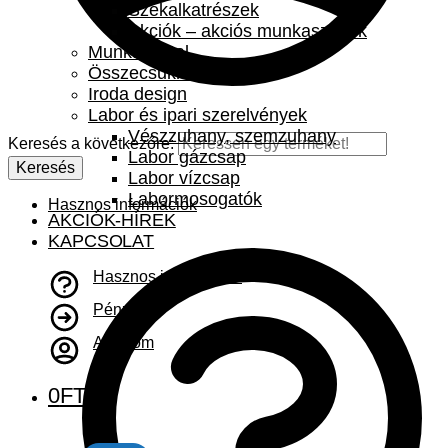
Székalkatrészek
Akciók – akciós munkaszékek
Munkaasztal
Összecsukható asztal
Iroda design
Labor és ipari szerelvények
Vészzuhany, szemzuhany
Keresés a következőre:
Labor gázcsap
Keresés
Labor vízcsap
Labormosogatók
Hasznos információk
AKCIÓK-HÍREK
KAPCSOLAT
Hasznos információk
Pénztár
A fiókom
0
FT