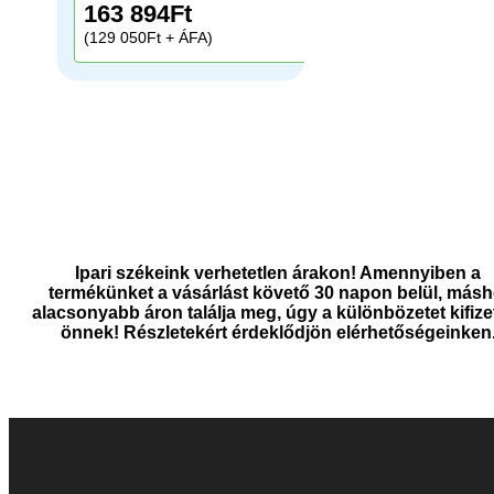
163 894
Ft
(129 050Ft + ÁFA)
Ipari székeink verhetetlen árakon! Amennyiben a
termékünket a vásárlást követő 30 napon belül, másh
alacsonyabb áron találja meg, úgy a különbözetet kifize
önnek! Részletekért érdeklődjön elérhetőségeinken