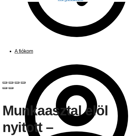
A fiókom
Munkaasztal elöl
nyitott –