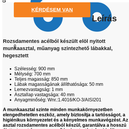
KÉRDÉSEM VAN
Leírás
Rozsdamentes acélból készült elöl nyitott
0
munkaasztal, műanyag szintezhető lábakkal,
hegesztett
Szélesség: 900 mm
Mélység: 700 mm
Teljes magasság: 850 mm
Lábak magasságának állíthatósága: 50 mm
Lemezvastagság: 1 mm
Asztallap vastagsága: 40 mm
Anyagminőség: Wnr.:1.4016/KO-3/AISI201
A munkaasztal szinte minden munkakörnyezetben
elengedhetetlen eszköz, amely biztosítja a tartósságot, a
higiénikus környezetet és a kényelmes munkavégzést. Az
asztal rozsdamentes acélból készül, garantálva a hosszú