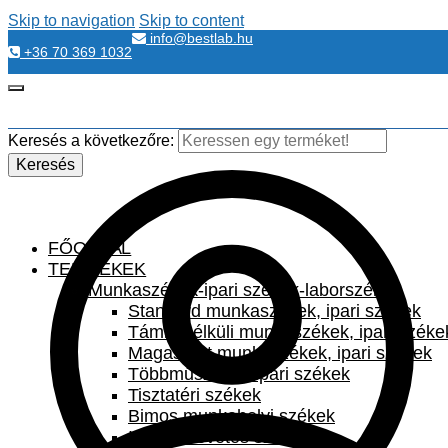
Skip to navigation
Skip to content
info@bestlab.hu
+36 70 369 1032
Keresés a következőre:
Keresés
FŐOLDAL
TERMÉKEK
Munkaszékek-ipari székek-laborszékek
Standard munkaszékek, ipari székek
Támla nélküli munkaszékek, ipari széke
Magasított munkaszékek, ipari székek
Többműszakos ipari székek
Tisztatéri székek
Bimos munkahelyi székek
Irodai szövetes székek