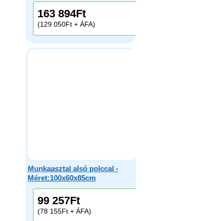
163 894
Ft
(129 050Ft + ÁFA)
Munkaasztal alsó polccal -
Méret:100x60x85cm
99 257
Ft
(78 155Ft + ÁFA)