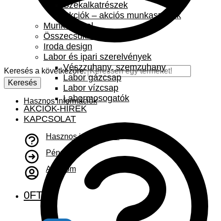
Székalkatrészek
Akciók – akciós munkaszékek
Munkaasztal
Összecsukható asztal
Iroda design
Labor és ipari szerelvények
Vészzuhany, szemzuhany
Keresés a következőre:
Labor gázcsap
Keresés
Labor vízcsap
Labormosogatók
Hasznos információk
AKCIÓK-HÍREK
KAPCSOLAT
Hasznos információk
Pénztár
A fiókom
0
FT