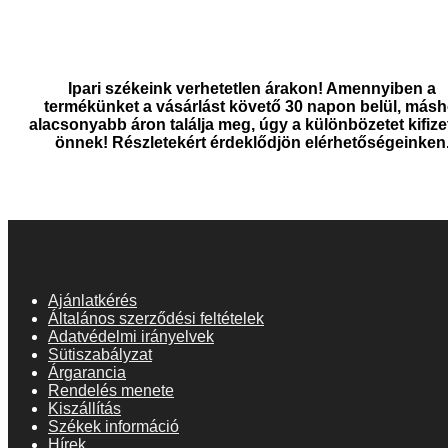
Ipari székeink verhetetlen árakon! Amennyiben a
termékünket a vásárlást követő 30 napon belül, másh
alacsonyabb áron találja meg, úgy a különbözetet kifize
önnek! Részletekért érdeklődjön elérhetőségeinken
Ajánlatkérés
Általános szerződési feltételek
Adatvédelmi irányelvek
Sütiszabályzat
Árgarancia
Rendelés menete
Kiszállítás
Székek információ
Hírek