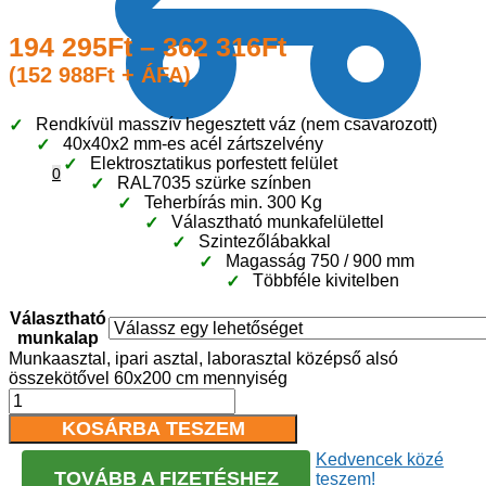
194 295
Ft
–
362 316
Ft
(
152 988
Ft
+ ÁFA)
Rendkívül masszív hegesztett váz (nem csavarozott)
40x40x2 mm-es acél zártszelvény
Elektrosztatikus porfestett felület
0
RAL7035 szürke színben
Teherbírás min. 300 Kg
Választható munkafelülettel
Szintezőlábakkal
Magasság 750 / 900 mm
Többféle kivitelben
Választható
munkalap
Munkaasztal, ipari asztal, laborasztal középső alsó
összekötővel 60x200 cm mennyiség
KOSÁRBA TESZEM
Kedvencek közé
TOVÁBB A FIZETÉSHEZ
teszem!