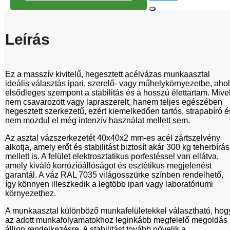
Leírás
Ez a masszív kivitelű, hegesztett acélvázas munkaasztal
ideális választás ipari, szerelő- vagy műhelykörnyezetbe, ahol
elsődleges szempont a stabilitás és a hosszú élettartam. Mive
nem csavarozott vagy lapraszerelt, hanem teljes egészében
hegesztett szerkezetű, ezért kiemelkedően tartós, strapabíró é
nem mozdul el még intenzív használat mellett sem.
Az asztal vázszerkezetét 40x40x2 mm-es acél zártszelvény
alkotja, amely erőt és stabilitást biztosít akár 300 kg teherbírás
mellett is. A felület elektrosztatikus porfestéssel van ellátva,
amely kiváló korrózióállóságot és esztétikus megjelenést
garantál. A váz RAL 7035 világosszürke színben rendelhető,
így könnyen illeszkedik a legtöbb ipari vagy laboratóriumi
környezethez.
A munkaasztal különböző munkafelületekkel választható, hog
az adott munkafolyamatokhoz leginkább megfelelő megoldás
álljon rendelkezésre. A stabilitást tovább növelik a