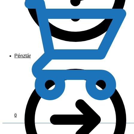
Pénztár
0