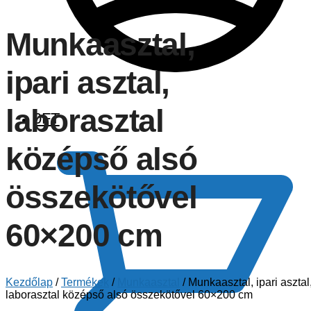
Munkaasztal,
ipari asztal,
laborasztal
0
FT
középső alsó
összekötővel
60×200 cm
Kezdőlap
/
Termékek
/
Munkaasztal
/
Munkaasztal, ipari asztal
laborasztal középső alsó összekötővel 60×200 cm