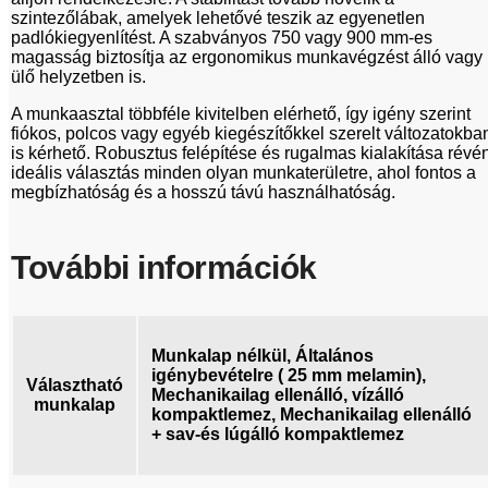
szintezőlábak, amelyek lehetővé teszik az egyenetlen
padlókiegyenlítést. A szabványos 750 vagy 900 mm-es
magasság biztosítja az ergonomikus munkavégzést álló vagy
ülő helyzetben is.
A munkaasztal többféle kivitelben elérhető, így igény szerint
fiókos, polcos vagy egyéb kiegészítőkkel szerelt változatokba
is kérhető. Robusztus felépítése és rugalmas kialakítása révé
ideális választás minden olyan munkaterületre, ahol fontos a
megbízhatóság és a hosszú távú használhatóság.
További információk
Munkalap nélkül, Általános
igénybevételre ( 25 mm melamin),
Választható
Mechanikailag ellenálló, vízálló
munkalap
kompaktlemez, Mechanikailag ellenálló
+ sav-és lúgálló kompaktlemez