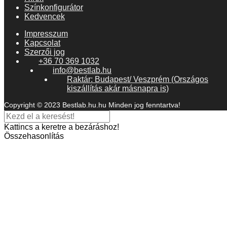
Színkonfigurátor
Kedvencek
Impresszum
Kapcsolat
Szerzői jog
+36 70 369 1032
info@bestlab.hu
Raktár: Budapest/ Veszprém (Országos
kiszállítás akár másnapra is)
Copyright © 2023 Bestlab.hu.hu Minden jog fenntartva!
Kattincs a keretre a bezáráshoz!
Összehasonlítás