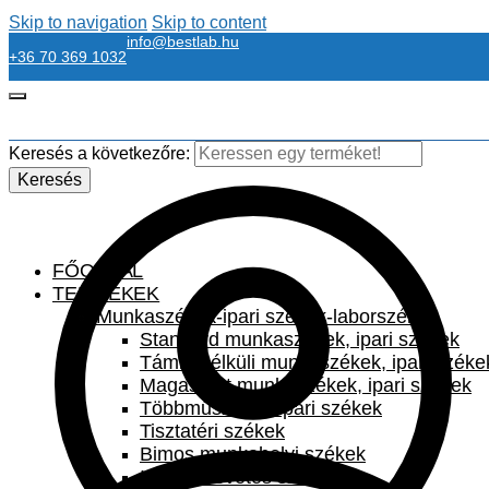
Skip to navigation
Skip to content
info@bestlab.hu
+36 70 369 1032
Keresés a következőre:
Keresés
FŐOLDAL
TERMÉKEK
Munkaszékek-ipari székek-laborszékek
Standard munkaszékek, ipari székek
Támla nélküli munkaszékek, ipari széke
Magasított munkaszékek, ipari székek
Többműszakos ipari székek
Tisztatéri székek
Bimos munkahelyi székek
Irodai szövetes székek