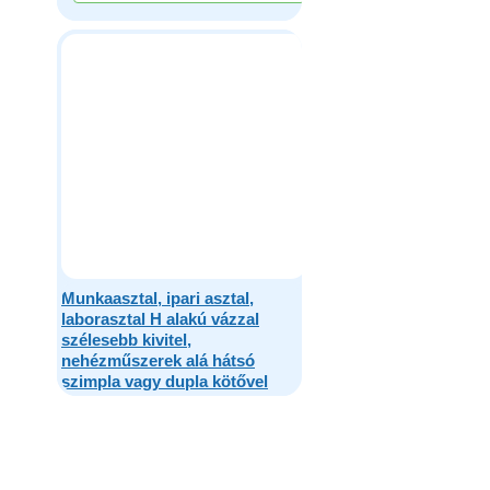
Munkaasztal, ipari asztal,
laborasztal H alakú vázzal
szélesebb kivitel,
nehézműszerek alá hátsó
szimpla vagy dupla kötővel