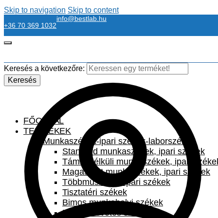
Skip to navigation
Skip to content
info@bestlab.hu
+36 70 369 1032
Keresés a következőre:
Keresés
FŐOLDAL
TERMÉKEK
Munkaszékek-ipari székek-laborszékek
Standard munkaszékek, ipari székek
Támla nélküli munkaszékek, ipari széke
Magasított munkaszékek, ipari székek
Többműszakos ipari székek
Tisztatéri székek
Bimos munkahelyi székek
Irodai szövetes székek