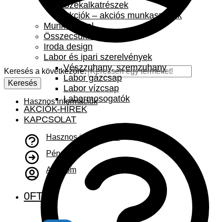
Székalkatrészek
Akciók – akciós munkaszékek
Munkaasztal
Összecsukható asztal
Iroda design
Labor és ipari szerelvények
Vészzuhany, szemzuhany
Keresés a következőre:
Labor gázcsap
Keresés
Labor vízcsap
Labormosogatók
Hasznos információk
AKCIÓK-HÍREK
KAPCSOLAT
Hasznos információk
Pénztár
A fiókom
0
FT