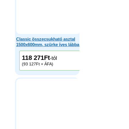
Classic összecsukható asztal
1500x600mm, szürke íves lábbal
118 271
Ft
-tól
(93 127Ft + ÁFA)