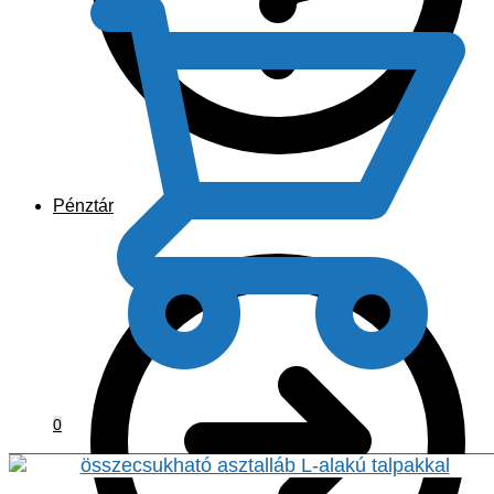
Pénztár
0