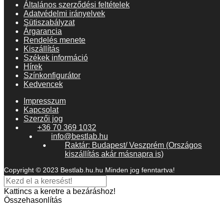
Általános szerződési feltételek
Adatvédelmi irányelvek
Sütiszabályzat
Árgarancia
Rendelés menete
Kiszállítás
Székek információ
Hírek
Színkonfigurátor
Kedvencek
Impresszum
Kapcsolat
Szerzői jog
+36 70 369 1032
info@bestlab.hu
Raktár: Budapest/ Veszprém (Országos
kiszállítás akár másnapra is)
Copyright © 2023 Bestlab.hu.hu Minden jog fenntartva!
Kattincs a keretre a bezáráshoz!
Összehasonlítás