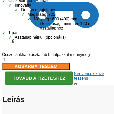
Összetolható- fixálható
Innovatív
Design megjelenés
Magasság: 725
Mélység : 600 (400) mm
Hosszúság: minimum 120 mm
asztallaphoz
1 pár
Asztallap nélkül (opcionális)
0
Összecsukható asztalláb L- talpakkal mennyiség
KOSÁRBA TESZEM
Kedvencek közé
TOVÁBB A FIZETÉSHEZ
teszem!
Leírás