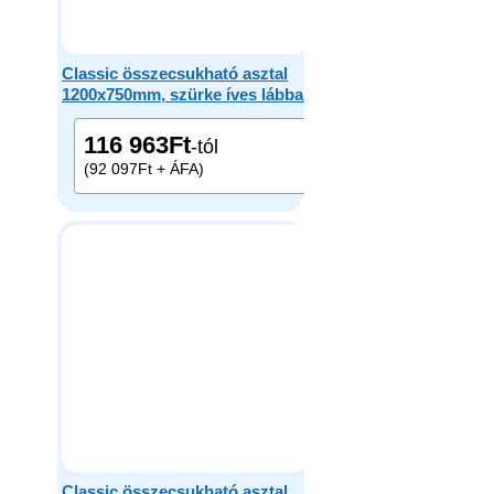
Classic összecsukható asztal
1200x750mm, szürke íves lábbal
116 963
Ft
-tól
(92 097Ft + ÁFA)
Classic összecsukható asztal