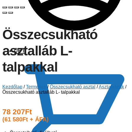
Összecsukható
asztalláb L-
0
FT
talpakkal
Kezdőlap
/
Termékek
/
Összecsukható asztal
/
Asztalvázak
/
Összecsukható asztalláb L- talpakkal
78 207
Ft
(
61 580
Ft
+ ÁFA)