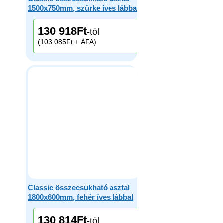
1500x750mm, szürke íves lábbal
130 918
Ft
-tól
(103 085Ft + ÁFA)
Classic összecsukható asztal
1800x600mm, fehér íves lábbal
130 814
Ft
-tól