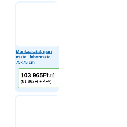
Munkaasztal, ipari
asztal, laborasztal
75×75 cm
103 965
Ft
-tól
(81 862Ft + ÁFA)