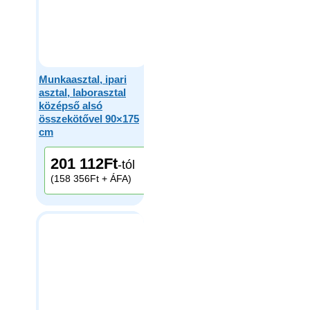
Munkaasztal, ipari
asztal, laborasztal
középső alsó
összekötővel 90×175
cm
201 112
Ft
-tól
(158 356Ft + ÁFA)