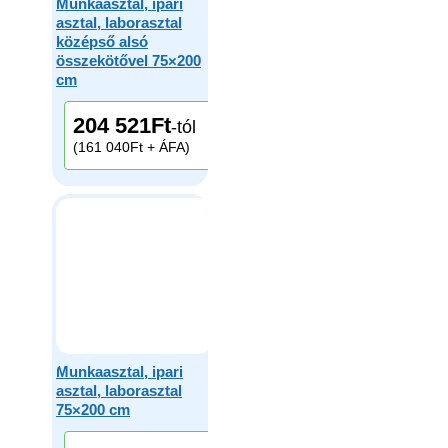
Munkaasztal, ipari
asztal, laborasztal
középső alsó
összekötővel 75×200
cm
204 521
Ft
-tól
(161 040Ft + ÁFA)
Munkaasztal, ipari
asztal, laborasztal
75×200 cm