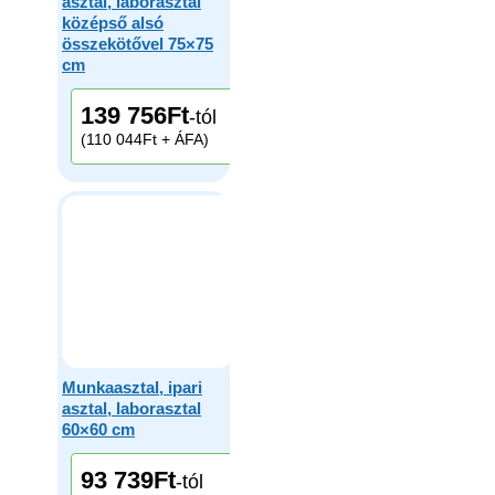
asztal, laborasztal
középső alsó
összekötővel 75×75
cm
139 756
Ft
-tól
(110 044Ft + ÁFA)
Munkaasztal, ipari
asztal, laborasztal
60×60 cm
93 739
Ft
-tól