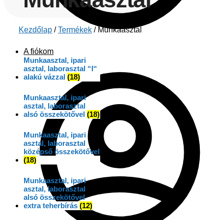
Kezdőlap
/
Termékek
/
Munkaasztal
A fiókom
Munkaasztal, ipari
asztal, laborasztal “I“
alakú vázzal
(18)
Munkaasztal, ipari
asztal, laborasztal
alsó összekötővel
(18)
Munkaasztal, ipari
asztal, laborasztal
középső összekötővel
(18)
Munkaasztal, ipari
asztal, laborasztal
alsó összekötővel
extra teherbírás
(12)