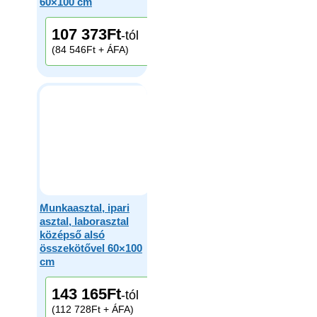
60×100 cm
107 373
Ft
-tól
(84 546Ft + ÁFA)
Munkaasztal, ipari
asztal, laborasztal
középső alsó
összekötővel 60×100
cm
143 165
Ft
-tól
(112 728Ft + ÁFA)