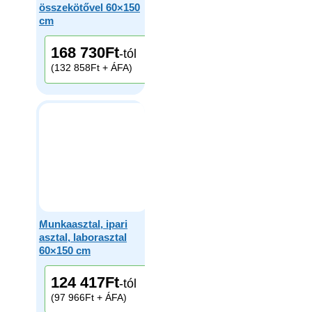
összekötővel 60×150
cm
168 730
Ft
-tól
(132 858Ft + ÁFA)
Munkaasztal, ipari
asztal, laborasztal
60×150 cm
124 417
Ft
-tól
(97 966Ft + ÁFA)