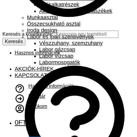
Székalkatrészek
Akciók – akciós munkaszékek
Munkaasztal
Összecsukható asztal
Iroda design
Keresés a következőre:
Labor és ipari szerelvények
Keresés
Vészzuhany, szemzuhany
Labor gázcsap
Hasznos információk
Labor vízcsap
Labormosogatók
AKCIÓK-HÍREK
KAPCSOLAT
Hasznos információk
Pénztár
A fiókom
0
FT