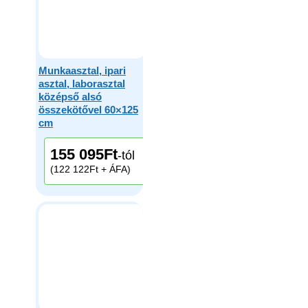
Munkaasztal, ipari
asztal, laborasztal
középső alsó
összekötővel 60×125
cm
155 095
Ft
-tól
(122 122Ft + ÁFA)