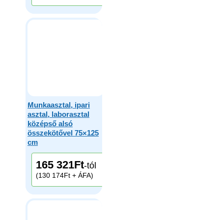
Munkaasztal, ipari
asztal, laborasztal
középső alsó
összekötővel 75×125
cm
165 321
Ft
-tól
(130 174Ft + ÁFA)