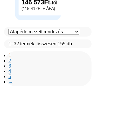
146 573
Ft
-tól
(115 412Ft + ÁFA)
1–32 termék, összesen 155 db
1
2
3
4
5
→