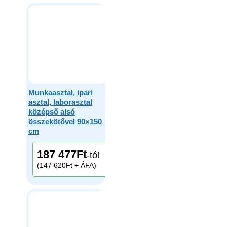
Munkaasztal, ipari
asztal, laborasztal
középső alsó
összekötővel 90×150
cm
187 477
Ft
-tól
(147 620Ft + ÁFA)