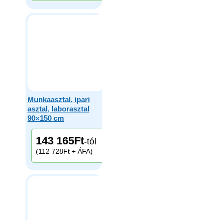
Munkaasztal, ipari
asztal, laborasztal
90×150 cm
143 165
Ft
-tól
(112 728Ft + ÁFA)