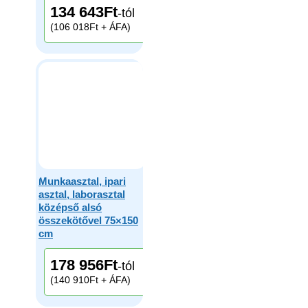
134 643
Ft
-tól
(106 018Ft + ÁFA)
Munkaasztal, ipari
asztal, laborasztal
középső alsó
összekötővel 75×150
cm
178 956
Ft
-tól
(140 910Ft + ÁFA)