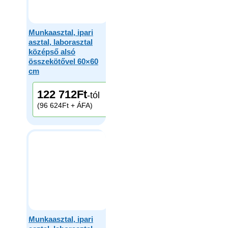
Munkaasztal, ipari
asztal, laborasztal
középső alsó
összekötővel 60×60
cm
122 712
Ft
-tól
(96 624Ft + ÁFA)
Munkaasztal, ipari