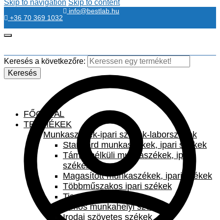
Skip to navigation
Skip to content
info@bestlab.hu
+36 70 369 1032
Keresés a következőre:
Keresés
FŐOLDAL
TERMÉKEK
Munkaszékek-ipari székek-laborszékek
Standard munkaszékek, ipari székek
Támla nélküli munkaszékek, ipari
székek
Magasított munkaszékek, ipari székek
Többműszakos ipari székek
Tisztatéri székek
Bimos munkahelyi székek
Irodai szövetes székek