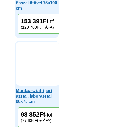
összekötővel 75×100
cm
153 391
Ft
-tól
(120 780Ft + ÁFA)
Munkaasztal, ipari
asztal, laborasztal
60×75 cm
98 852
Ft
-tól
(77 836Ft + ÁFA)