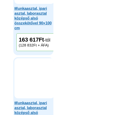
Munkaasztal, ipari
asztal, laborasztal
középső alsó
összekötővel 90×100
cm
163 617
Ft
-tól
(128 832Ft + ÁFA)
Munkaasztal, ipari
asztal, laborasztal
középső alsó