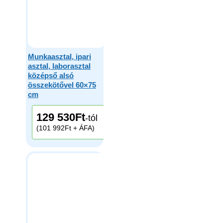
Munkaasztal, ipari
asztal, laborasztal
középső alsó
összekötővel 60×75
cm
129 530
Ft
-tól
(101 992Ft + ÁFA)