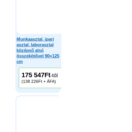
Munkaasztal, ipari
asztal, laborasztal
középső alsó
összekötővel 90×125
cm
175 547
Ft
-tól
(138 226Ft + ÁFA)