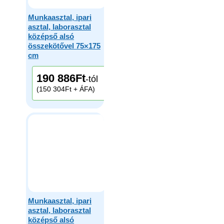
Munkaasztal, ipari
asztal, laborasztal
középső alsó
összekötővel 75×175
cm
190 886
Ft
-tól
(150 304Ft + ÁFA)
Munkaasztal, ipari
asztal, laborasztal
középső alsó