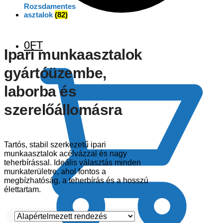
Rozsdamentes
asztalok
(82)
0
FT
Ipari munkaasztalok
gyártóüzembe,
laborba és
szerelőállomásra
Tartós, stabil szerkezetű ipari
munkaasztalok acélvázzal és nagy
teherbírással. Ideális választás minden
munkaterületre, ahol fontos a
megbízhatóság, a teherbírás és a hosszú
élettartam.