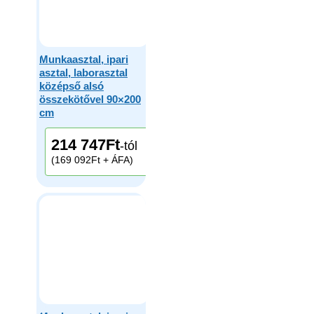
Munkaasztal, ipari
asztal, laborasztal
középső alsó
összekötővel 90×200
cm
214 747
Ft
-tól
(169 092Ft + ÁFA)