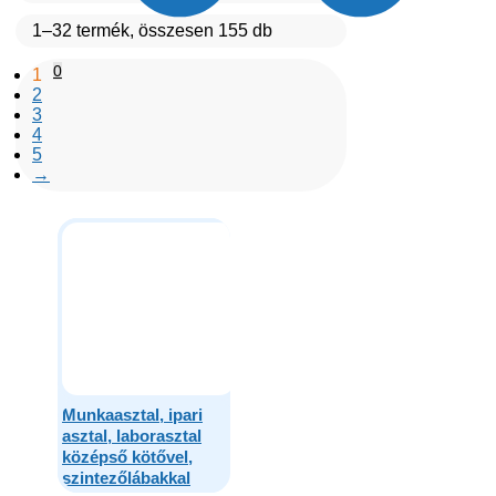
1–32 termék, összesen 155 db
0
1
2
3
4
5
→
Munkaasztal, ipari
asztal, laborasztal
középső kötővel,
szintezőlábakkal