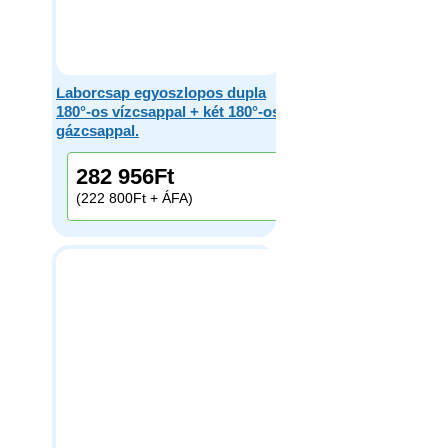
Laborcsap egyoszlopos dupla
180°-os vízcsappal + két 180°-os
gázcsappal.
282 956
Ft
(222 800Ft + ÁFA)