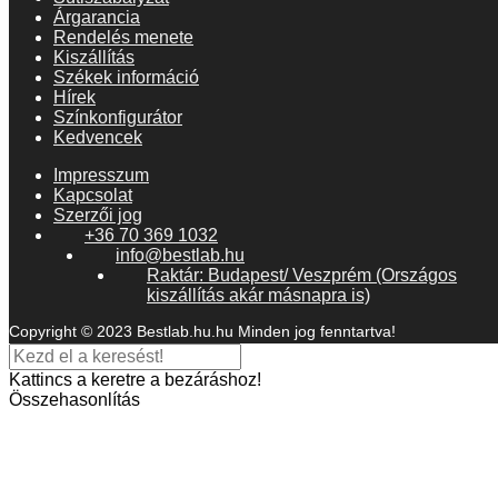
Árgarancia
Rendelés menete
Kiszállítás
Székek információ
Hírek
Színkonfigurátor
Kedvencek
Impresszum
Kapcsolat
Szerzői jog
+36 70 369 1032
info@bestlab.hu
Raktár: Budapest/ Veszprém (Országos
kiszállítás akár másnapra is)
Copyright © 2023 Bestlab.hu.hu Minden jog fenntartva!
Kattincs a keretre a bezáráshoz!
Összehasonlítás