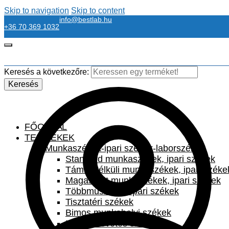
Skip to navigation
Skip to content
info@bestlab.hu
+36 70 369 1032
Keresés a következőre:
Keresés
FŐOLDAL
TERMÉKEK
Munkaszékek-ipari székek-laborszékek
Standard munkaszékek, ipari székek
Támla nélküli munkaszékek, ipari széke
Magasított munkaszékek, ipari székek
Többműszakos ipari székek
Tisztatéri székek
Bimos munkahelyi székek
Irodai szövetes székek