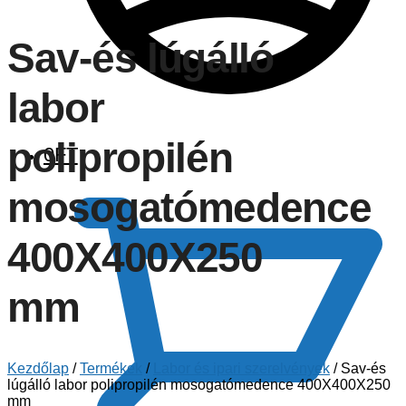
Sav-és lúgálló
labor
polipropilén
0
FT
mosogatómedence
400X400X250
mm
Kezdőlap
/
Termékek
/
Labor és ipari szerelvények
/
Sav-és
lúgálló labor polipropilén mosogatómedence 400X400X250
mm