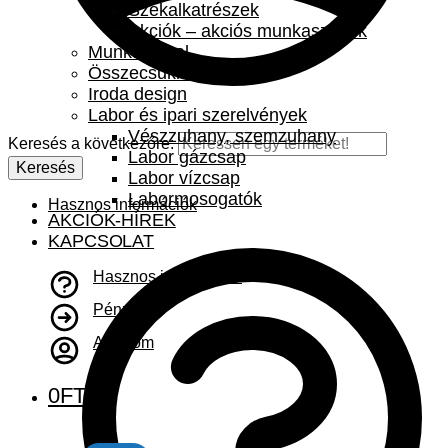
Székalkatrészek
Akciók – akciós munkaszékek
Munkaasztal
Összecsukható asztal
Iroda design
Labor és ipari szerelvények
Vészzuhany, szemzuhany
Keresés a következőre:
Labor gázcsap
Keresés
Labor vízcsap
Labormosogatók
Hasznos információk
AKCIÓK-HÍREK
KAPCSOLAT
Hasznos információk
Pénztár
A fiókom
0
FT