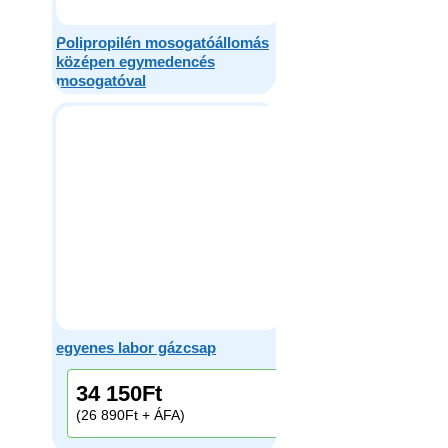
Polipropilén mosogatóállomás
középen egymedencés
mosogatóval
egyenes labor gázcsap
34 150
Ft
(26 890Ft + ÁFA)