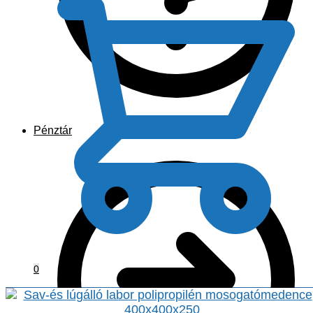
Pénztár
0