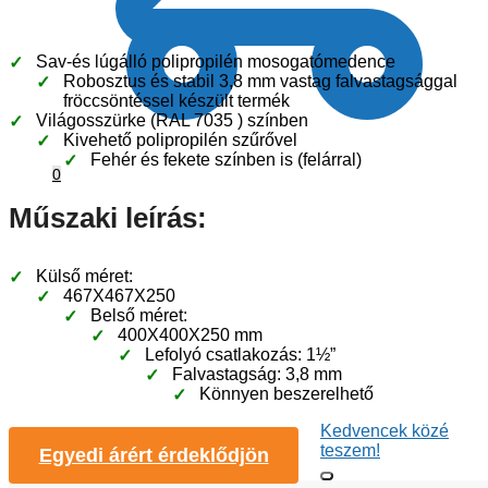
Sav-és lúgálló polipropilén mosogatómedence
Robosztus és stabil 3,8 mm vastag falvastagsággal
fröccsöntéssel készült termék
Világosszürke (RAL 7035 ) színben
Kivehető polipropilén szűrővel
Fehér és fekete színben is (felárral)
0
Műszaki leírás:
Külső méret:
467X467X250
Belső méret:
400X400X250 mm
Lefolyó csatlakozás: 1½”
Falvastagság: 3,8 mm
Könnyen beszerelhető
Kedvencek közé
teszem!
Egyedi árért érdeklődjön