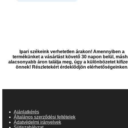
Ipari székeink verhetetlen árakon! Amennyiben a
termékünket a vásárlást követő 30 napon belül, másh
alacsonyabb áron találja meg, úgy a különbözetet kifize
önnek! Részletekért érdeklődjön elérhetőségeinken
Ajánlatkérés
Általános szerződési feltételek
Adatvédelmi irányelvek
Sütiszabályzat