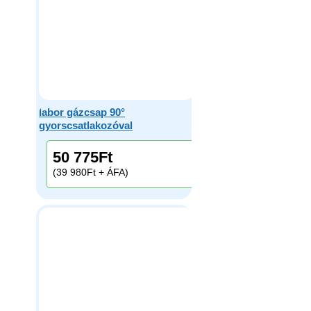
labor gázcsap 90°
gyorscsatlakozóval
50 775
Ft
(39 980Ft + ÁFA)